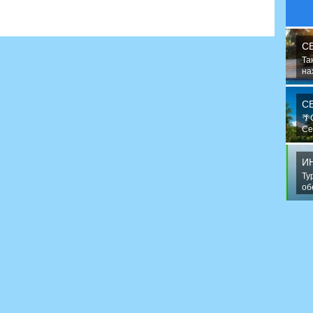
С
Та
на
сн
С
🌴
Се
в 
И
Ту
об
пу