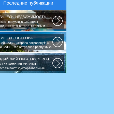
Последние публикации
ЕЙШЕЛЫ НЕДВИЖИМОСТЬ
к как Республика Сейшелы
ходится на экваторе, то зимы и
ега не знает...
ЕЙШЕЛЫ ОСТРОВА
Сейшелы - Острова сокровищ🌴 💎
йшелы – это островная республика
Индийском...
НДИЙСКИЙ ОКЕАН КУРОРТЫ
ры от компании МИРАКЛЬ
еспечивают комфортабельные
тешествия в 120...