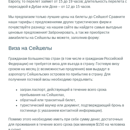
Европу, то перелет займет от 15 до 19 часов; длительность перелета с
пересадкой в Дубае или Дохе – от 12 до 15 часов.
Мы предлагаем только лучшие цены на билеты до Сейшел! Сравните
наши тарифы с предложениями других туристических фирм и
почувствуйте разницу: на нашем сайте вы найдете самые выгодные
ценовые предложения! Забронировать, а так же приобрести
авиабилеты на Сейшелы вы можете, заполнив форму:
Виза на Сейшелы
Гражданам большинства стран (в том числе и гражданам Российской
Федерации) не требуется виза для въезда в страну. Гостевую визу
сроком на месяц (с возможностью продления) вам выдадут в
аэропорту Сейшельских островов по прибытию в страну. Для
получения гостевой визы необходимо предъявить:
загран.паспорт, действующий в течение всего срока
пребывания на Сейшелах,
обратный или транзитный билет,
туристический ваучер или документ, подтверждающий бронь в
гостинице (с указанием контактной информации).
Помимо этого необходимо иметь при себе сумму денег, достаточных
для проживания в течение всего срока (как минимум $150 на человека
в сутки).