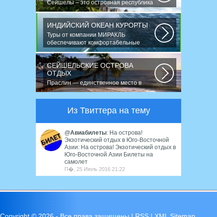
Сейшелы – это островная республика
в Индийском...
ИНДИЙСКИЙ ОКЕАН КУРОРТЫ
Туры от компании МИРАКЛЬ
обеспечивают комфортабельные
путешествия в 120...
СЕЙШЕЛЬСКИЕ ОСТРОВА
ОТДЫХ
Праслин — единственное место в
мире, где растёт морской кокос «коко-
де-мер»...
Из Твиттера на тему
@
Авиабилеты
: На острова!
Экзотический отдых в Юго-Восточной
Азии: На острова! Экзотический отдых в
Юго-Восточной Азии Билеты на
самолет
П�, 25 Июль 2016 21:22
Copyright ©
2026 - Все права защищены |
RSS
|
XML Sitemap