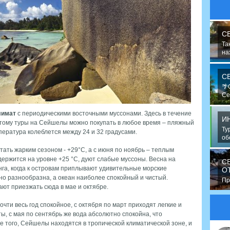
С
Та
на
сн
С
🌴
Се
в 
лимат
с периодическими восточными муссонами. Здесь в течение
И
оэтому туры на Сейшелы можно покупать в любое время – пляжный
Ту
пература колеблется между 24 и 32 градусами.
об
пу
тать жарким сезоном - +29°C, а с июня по ноябрь – теплым
держится на уровне +25 °C, дуют слабые муссоны. Весна на
С
га, когда к островам приплывают удивительные морские
О
о разнообразна, а океан наиболее спокойный и чистый.
Пр
т приезжать сюда в мае и октябре.
ми
де
очти весь год спокойное, с октября по март приходят легкие и
, с мая по сентябрь же вода абсолютно спокойна, что
е того, Сейшелы находятся в тропической климатической зоне, и