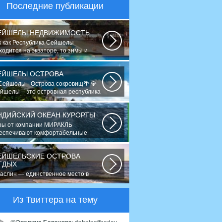
Последние публикации
ЕЙШЕЛЫ НЕДВИЖИМОСТЬ
к как Республика Сейшелы
ходится на экваторе, то зимы и
ега не знает...
ЕЙШЕЛЫ ОСТРОВА
Сейшелы - Острова сокровищ🌴 💎
йшелы – это островная республика
Индийском...
НДИЙСКИЙ ОКЕАН КУРОРТЫ
ры от компании МИРАКЛЬ
еспечивают комфортабельные
тешествия в 120...
ЕЙШЕЛЬСКИЕ ОСТРОВА
ТДЫХ
аслин — единственное место в
ре, где растёт морской кокос «коко-
-мер»...
Из Твиттера на тему