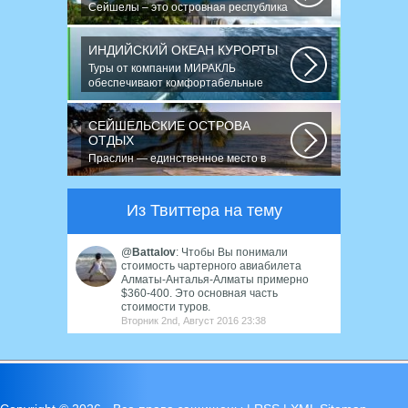
Сейшелы – это островная республика
в Индийском...
ИНДИЙСКИЙ ОКЕАН КУРОРТЫ
Туры от компании МИРАКЛЬ
обеспечивают комфортабельные
путешествия в 120...
СЕЙШЕЛЬСКИЕ ОСТРОВА
ОТДЫХ
Праслин — единственное место в
мире, где растёт морской кокос «коко-
де-мер»...
Из Твиттера на тему
@
Battalov
: Чтобы Вы понимали
стоимость чартерного авиабилета
Алматы-Анталья-Алматы примерно
$360-400. Это основная часть
стоимости туров.
Вторник 2nd, Август 2016 23:38