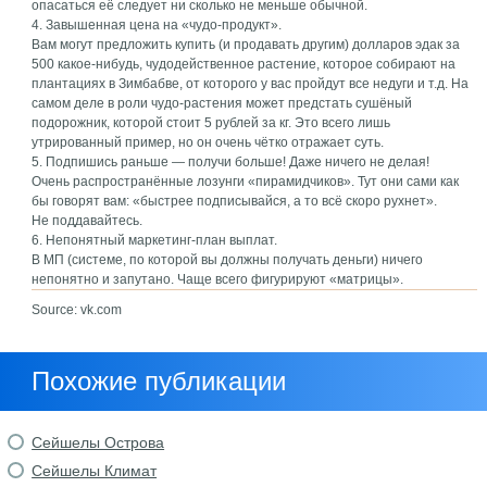
опасаться её следует ни сколько не меньше обычной.
4. Завышенная цена на «чудо-продукт».
Вам могут предложить купить (и продавать другим) долларов эдак за
500 какое-нибудь, чудодейственное растение, которое собирают на
плантациях в Зимбабве, от которого у вас пройдут все недуги и т.д. На
самом деле в роли чудо-растения может предстать сушёный
подорожник, которой стоит 5 рублей за кг. Это всего лишь
утрированный пример, но он очень чётко отражает суть.
5. Подпишись раньше — получи больше! Даже ничего не делая!
Очень распространённые лозунги «пирамидчиков». Тут они сами как
бы говорят вам: «быстрее подписывайся, а то всё скоро рухнет».
Не поддавайтесь.
6. Непонятный маркетинг-план выплат.
В МП (системе, по которой вы должны получать деньги) ничего
непонятно и запутано. Чаще всего фигурируют «матрицы».
Source: vk.com
Похожие публикации
Сейшелы Острова
Сейшелы Климат