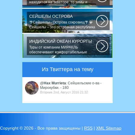
находится на экваторе, то зимы и
снега не знает...
СЕЙШЕЛЫ ОСТРОВА
🌴Сейшелы - Острова сокровищ🌴 💎
Сейшелы – это островная республика
в Индийском...
ИНДИЙСКИЙ ОКЕАН КУРОРТЫ
Туры от компании МИРАКЛЬ
обеспечивают комфортабельные
путешествия в 120...
Из Твиттера на тему
@
Hax Murrieta
: Сейшельские о-ва -
Мирокубки. - 180
Вторник 2nd, Август 2016 21:32
Copyright ©
2026 - Все права защищены |
RSS
|
XML Sitemap