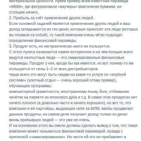
материальной ценности. Яркий пример всем известная пирамида
«МММ», где фигурировали «ваучеры» фактически бумажки, не
стоящие ничего.
2. Прибыль за счёт привлечения других людей.
Если основной задачей является привлечение других людей и ваш
доход складывается из тех денег, которые приносят эти люди (которых
вы позвали за собой), то такой компании очень чётко подходит
определение финансовой пирамиды.
3. Продукт есть, но им практически никто не пользуется.
С этого пункта начинается самое интересное и на чём больше всего
ведутся неопытные люди — это замаскированные финансовые
пирамиды. Продукт у них, вроде бы как имеется, но вот почему-то им
пользуются от силы 1–2 от всех дистрибьюторов.
Чаще всего это могут быть скидки на какие-то услуги по «клубной
системе» (элитный отдых — очень хороший этому пример),
обучающие программы:
компьютерной грамотности, иностранному языку, йоге, отбиванию
чечётки на паркете из японского дуба и т.д. В самих этих продуктах нет
ничего плохого (а довольно часто и ничего хорошего), но вот то, что
компания и её партнёры, выдающие себя за МЛМ, якобы продвигает
данные продукты, на самом деле получает доход только из денег
вновь прибывших людей — это уже не очень.
И на основании этого вы смело должны сделать вывод о том, что такая
компания может называться финансовой пирамидой, правда с
припиской «замаскированная». Но чести ей это не прибавляет и